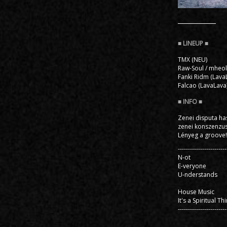
TMX (NEU)
Raw-Soul / mheol
Fanki Ridm (Lava
Falcao (LavaLava
Zenei disputa ha
zenei konszenzus
Lényeg a groove!
------------------------
N-ot
E-veryone
U-nderstands
House Music
It's a Spiritual Th
------------------------