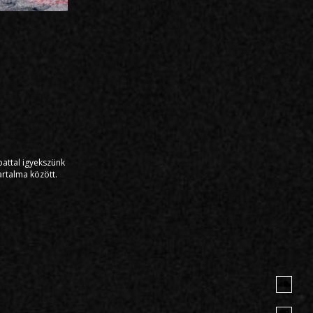
pattal igyekszünk
artalma között.