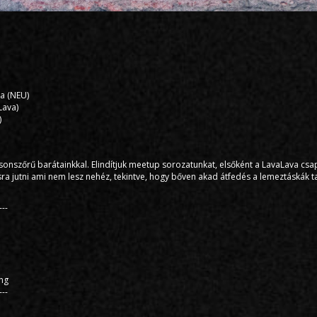
a (NEU)
Lava)
)
sonszőrű barátainkkal. Elindítjuk meetup sorozatunkat, elsőként a LavaLava csa
ra jutni ami nem lesz nehéz, tekintve, hogy bőven akad átfedés a lemeztáskák t
---
ing
---