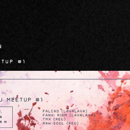
0
etup #1