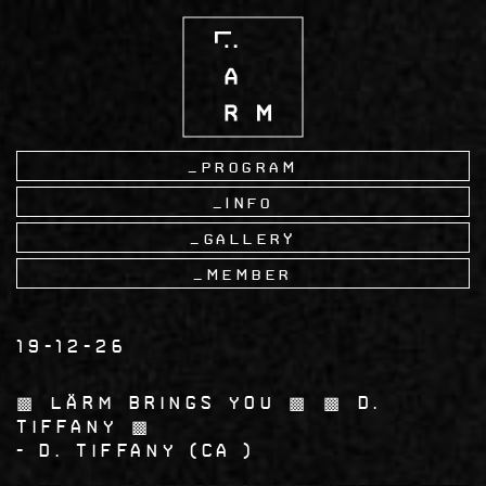
Skip
to
main
content
Program
Info
Gallery
Member
19-12-26
▩ LÄRM brings you ▩ ▩ D.
Tiffany ▩
D. Tiffany
CA