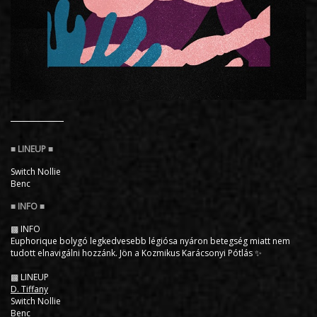
Switch Nollie
Benc
▩ INFO
Euphorique bolygó legkedvesebb légiósa nyáron betegség miatt nem
tudott elnavigálni hozzánk. Jön a Kozmikus Karácsonyi Pótlás ✨
▩ LINEUP
D. Tiffany
Switch Nollie
Benc