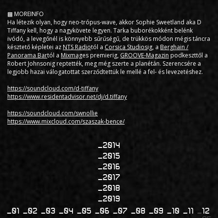
▩ MOREINFO
Ha létezik olyan, hogy neo-trópus-wave, akkor Sophie Sweetland aka D
Tiffany kell, hogy a nagykövete legyen. Tarka buborékokként belénk
ivódó, a levegőnél is könnyebb sűrűségű, de trükkös módon mégis táncra
késztető képletei az
NTS Radio
tól a
Corsica Studios
ig, a
Berghain /
Panorama Bar
tól a
Mixmag
es premierig,
GROOVE-Magazin
podkeszttől a
Robert Johnsonig reptették, meg még szerte a planétán. Szerencsére a
legjobb hazai válogatottat szerződtettük le mellé a fel- és levezetéshez.
https://soundcloud.com/d-tiffany
https://www.residentadvisor.net/dj/d.tiffany
https://soundcloud.com/swnollie
https://www.mixcloud.com/szaszak-bence/
2014
2015
2016
2017
2018
2019
01
02
03
04
05
06
07
08
09
10
11
12