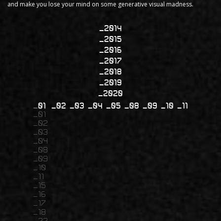
and make you lose your mind on some generative visual madness.
2014
2015
2016
2017
2018
2019
2020
01
02
03
04
05
08
09
10
11
01
02
03
04
08
09
10
11
15
16
17
18
22