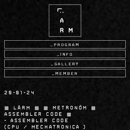
Skip
to
main
content
Program
Info
Gallery
Member
20-01-24
▩ LÄRM ▩ ▩ Metronóm ▩
Assembler Code ▩
Assembler Code
CPU / Mechatronica