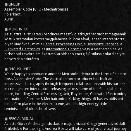
▩ LINEUP
Assembler Code
[CPU / Mechatronica]
Polarknot
Aurin
▩ MORE INFO
Az ausztráliai születésű producer masszív diszkográfiát tudhat magáénak,
köztük számtalan közös megjelenéssel bűntársával, Jensen Interceptorral,
olyan kiadóknál, mint a
Central Processing Unit
, a
Boysnoize Records
, a
Cultivated Electronics
, az
International Chrome
vagy a Mechatronica. Az
oldschool ravekre emlékeztető kirobbanó energiájú stílusa szilárd helyre
helyezi őt a színtéren.
▩ ENGLISH INFO
We're happy to announce another Metronóm debut in the form of electro
boss Assembler Code. The Australian born producer has built an
impressive discography through frequent collaborations with his partner
in crime Jensen Interceptor, releasing across some of the finest labels out
there, including Central Processing Unit, Boysnoize, Cultivated Electronics,
International Chrome & Mechatronica. Kicking things off has established
him a firm place in the electro scene, with his high-energy style
reminiscent of old-school rave.
▩ SPECIAL VISUAL
Az este Görcz Andrea gondoskodik majd a vizuálról egy generatív kódolt
őrülettel. // For the night Andrea Görcz will take care of your visual journey