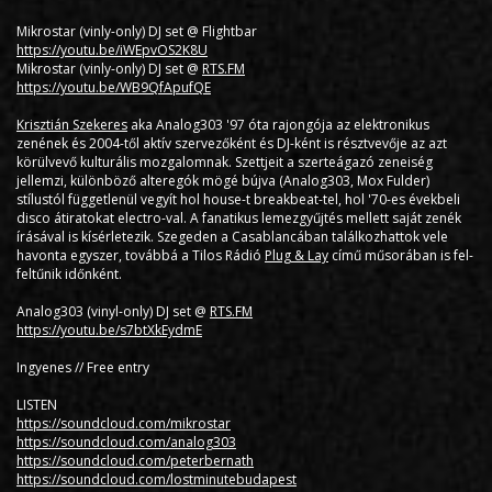
Mikrostar (vinly-only) DJ set @ Flightbar
https://youtu.be/iWEpvOS2K8U
Mikrostar (vinly-only) DJ set @
RTS.FM
https://youtu.be/WB9QfApufQE
Krisztián Szekeres
aka Analog303 '97 óta rajongója az elektronikus
zenének és 2004-től aktív szervezőként és DJ-ként is résztvevője az azt
körülvevő kulturális mozgalomnak. Szettjeit a szerteágazó zeneiség
jellemzi, különböző alteregók mögé bújva (Analog303, Mox Fulder)
stílustól függetlenül vegyít hol house-t breakbeat-tel, hol '70-es évekbeli
disco átiratokat electro-val. A fanatikus lemezgyűjtés mellett saját zenék
írásával is kísérletezik. Szegeden a Casablancában találkozhattok vele
havonta egyszer, továbbá a Tilos Rádió
Plug & Lay
című műsorában is fel-
feltűnik időnként.
Analog303 (vinyl-only) DJ set @
RTS.FM
https://youtu.be/s7btXkEydmE
Ingyenes // Free entry
LISTEN
https://soundcloud.com/mikrostar
https://soundcloud.com/analog303
https://soundcloud.com/peterbernath
https://soundcloud.com/lostminutebudapest