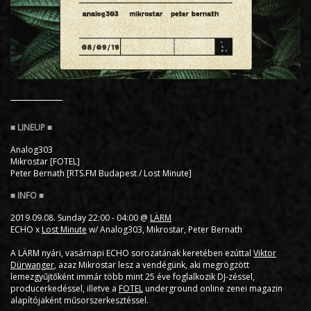
Analog303
Mikrostar [FOTEL]
Peter Bernath [RTS.FM Budapest / Lost Minute]
2019.09.08. Sunday 22:00 - 04:00 @
LÄRM
ECHO x
Lost Minute
w/ Analog303, Mikrostar, Peter Bernath
A LÄRM nyári, vasárnapi ECHO sorozatának keretében ezúttal
Viktor
Dürwanger
, azaz Mikrostar lesz a vendégünk, aki megrögzött
lemezgyűjtőként immár több mint 25 éve foglalkozik DJ-zéssel,
producerkedéssel, illetve a
FOTEL
underground online zenei magazin
alapítójaként műsorszerkesztéssel.