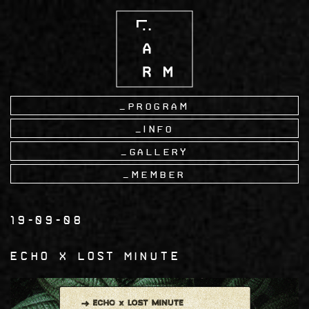
Skip
to
main
content
Program
Info
Gallery
Member
19-09-08
ECHO x Lost Minute