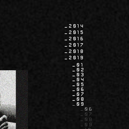
2014
2015
2016
2017
2018
2019
01
02
03
04
05
06
07
08
09
06
07
08
09