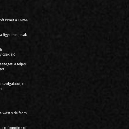
rét ismét a LÄRM-
a figyelmet, csak
ti
y csak élő
szegeti a teljes
get.
 szolgálatot, de
n!
the west side from
m, co-founding of