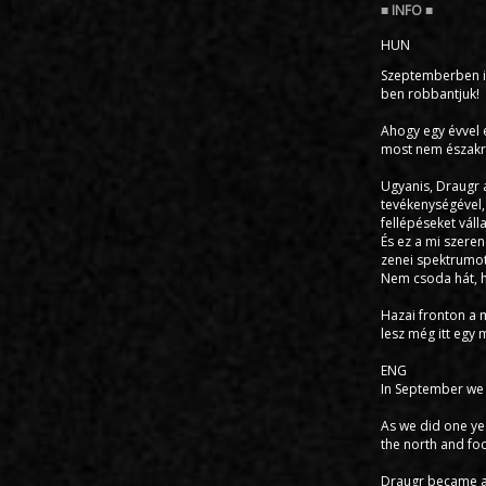
HUN
Szeptemberben in
ben robbantjuk!
Ahogy egy évvel 
most nem északró
Ugyanis, Draugr a
tevékenységével, 
fellépéseket válla
És ez a mi szeren
zenei spektrumot
Nem csoda hát, ho
Hazai fronton a 
lesz még itt egy
ENG
In September we 
As we did one yea
the north and foc
Draugr became a 