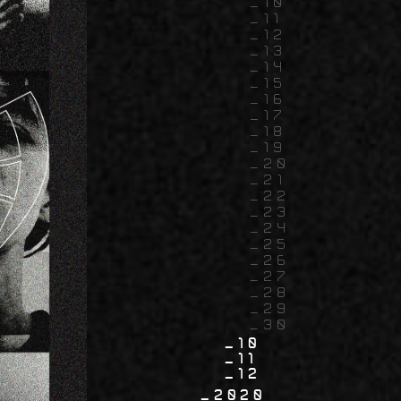
10
11
12
13
14
15
16
17
18
19
20
21
22
23
24
25
26
27
28
29
30
10
11
12
2020