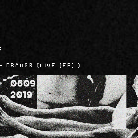
6
Draugr
Live [FR]