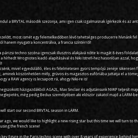
dul a BRVTAL második szezonja, ami igen csak izgalmasnak ígérkezik és az ant
ezelőtt, most ismét egy felemelkedőben lévő tehetséges producerre hívnánk fel 
l hanem nyugatra koncentrálva, a francia színtérről!
 párizsi techno szcéna igencsak illusztris alakjává nőtte ki magát 8 éves földalat
a hírhedt Wrognotes kiadó alapításával és Niki Istrefi-hez hasonlóan azzal, hog
l!
csénk, mivel egyedülálló, éles és félelmetesen gyors tempójú zenéje sikeresen fe
, aminek köszönhetően mély, grúvos és magasztos eufóriába juttatja el a töme
gy a RAW agency is lecsapott rá, ahogy Niki-re is!
megszokott házigazdákból AGA2L, Max Sinclair és adjutánsunk NVKP teljesít majd
 meglepetés, még pedig Bedux személyében aki először zakatol majd a LÄRM-be
will start our second BRVTAL season in LÄRM.
r ago, we would like to highlight a new rising star but this time we will turn to 
using the french scene!
key figure in the Paris techno scene with over 8 years of experience behind hi